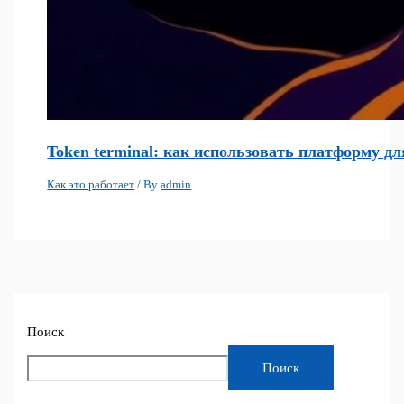
Token terminal: как использовать платформу д
Как это работает
/ By
admin
Поиск
Поиск