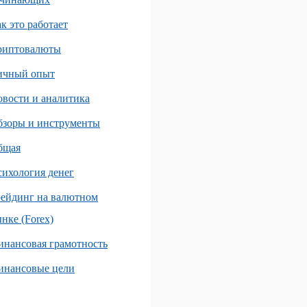
к это работает
риптовалюты
ичный опыт
вости и аналитика
бзоры и инструменты
бщая
ихология денег
ейдинг на валютном
нке (Forex)
нансовая грамотность
инансовые цели