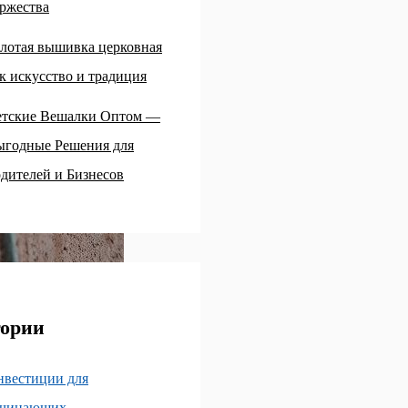
ржества
лотая вышивка церковная
к искусство и традиция
етские Вешалки Оптом —
ыгодные Решения для
дителей и Бизнесов
гории
нвестиции для
ачинающих