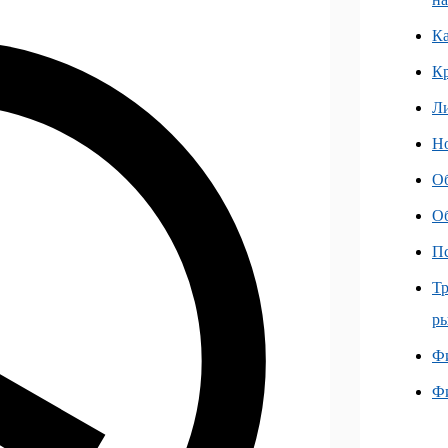
Ка
К
Л
Но
О
О
Пс
Тр
ры
Фи
Ф