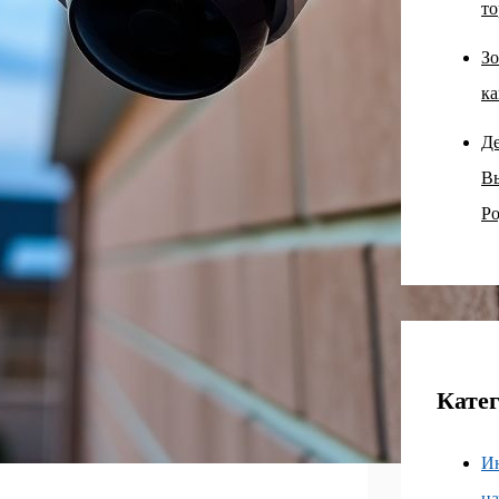
то
Зо
ка
Д
В
Ро
Кате
И
н