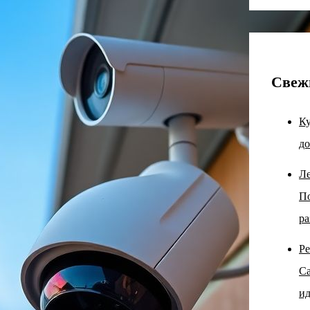
Свеж
Ку
до
Ле
По
ра
Ре
Са
ид