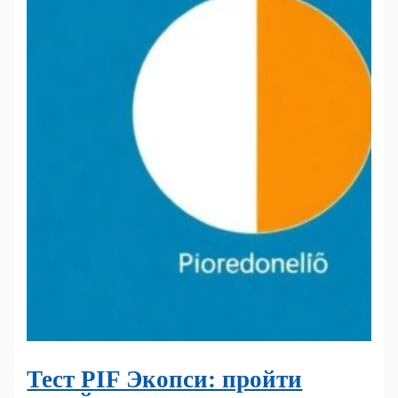
Тест PIF Экопси: пройти