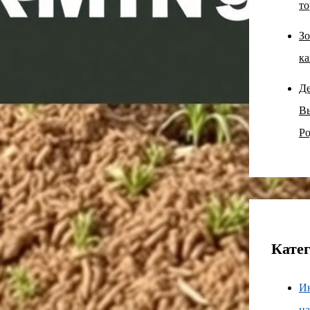
то
Зо
ка
Д
В
Ро
Кате
И
н