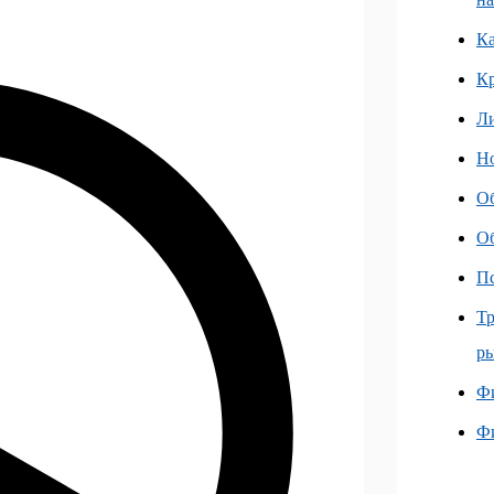
Ка
К
Л
Но
О
О
Пс
Тр
ры
Фи
Ф