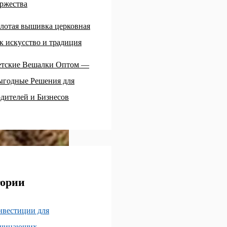
ржества
лотая вышивка церковная
к искусство и традиция
етские Вешалки Оптом —
ыгодные Решения для
дителей и Бизнесов
гории
нвестиции для
ачинающих