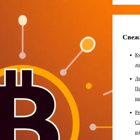
Свеж
Ку
до
Ле
По
ра
Ре
Са
ид