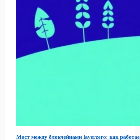
Мост между блокчейнами layerzero: как работа