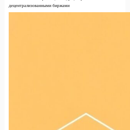
децентрализованными биржами