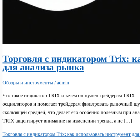
Торговля с индикатором Trix: к
для анализа рынка
Обзоры и инструменты
/
admin
Что такое индикатор TRIX и зачем он нужен трейдерам TRIX —
осцилляторов и помогает трейдерам фильтровать рыночный ш
скользящей средней, что делает его особенно полезным при ан
TRIX акцентирует внимание на изменении тренда, а не […]
Торговля с индикатором Trix: как использовать инструмент для