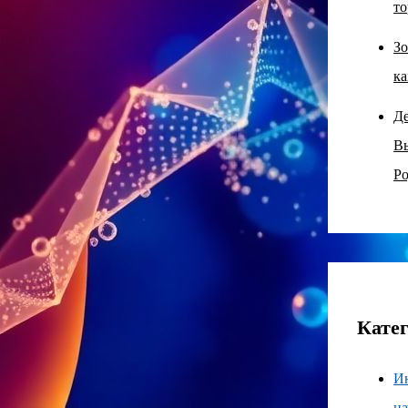
то
Зо
ка
Д
В
Ро
Кате
И
н