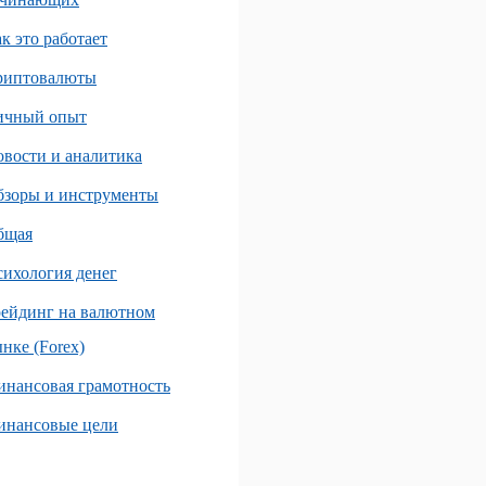
к это работает
риптовалюты
ичный опыт
вости и аналитика
бзоры и инструменты
бщая
ихология денег
ейдинг на валютном
нке (Forex)
нансовая грамотность
инансовые цели