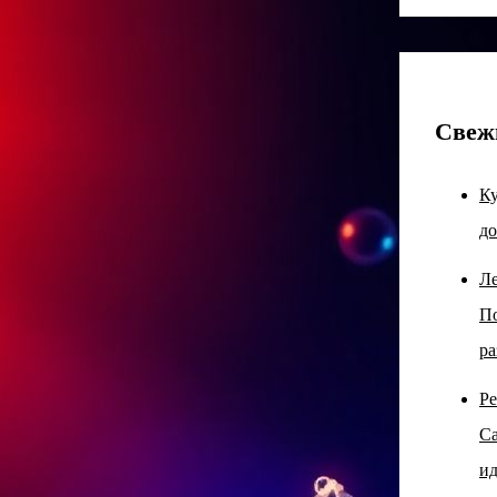
Свеж
Ку
до
Ле
По
ра
Ре
Са
ид