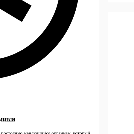
омики
й, постоянно меняющийся организм, который