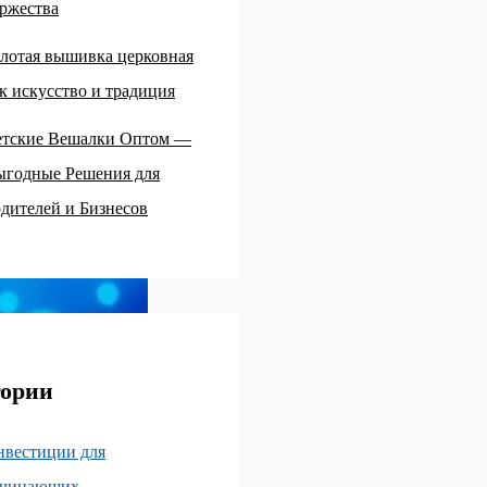
ржества
лотая вышивка церковная
к искусство и традиция
етские Вешалки Оптом —
ыгодные Решения для
дителей и Бизнесов
гории
нвестиции для
ачинающих