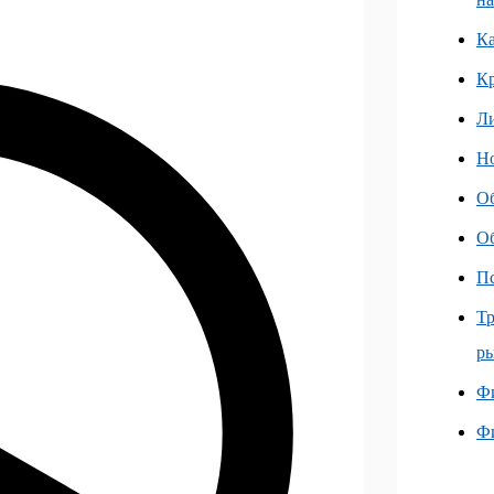
Ка
К
Л
Но
О
О
Пс
Тр
ры
Фи
Ф