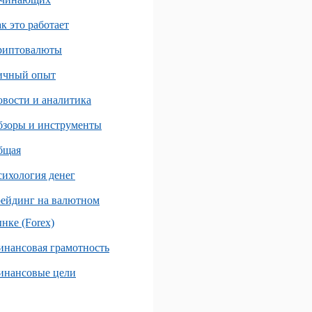
к это работает
риптовалюты
ичный опыт
вости и аналитика
бзоры и инструменты
бщая
ихология денег
ейдинг на валютном
нке (Forex)
нансовая грамотность
инансовые цели