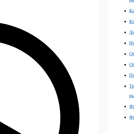
Ка
К
Л
Но
О
О
Пс
Тр
ры
Фи
Ф