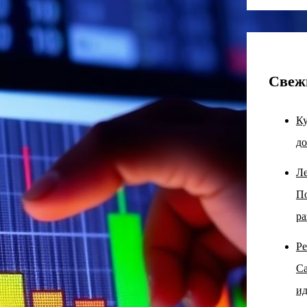
Свеж
Ку
до
Ле
По
ра
Ре
Са
ид