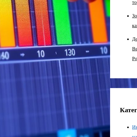
то
Зо
ка
Д
В
Ро
Кате
И
н