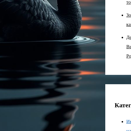
то
Зо
ка
Д
В
Ро
Кате
И
н