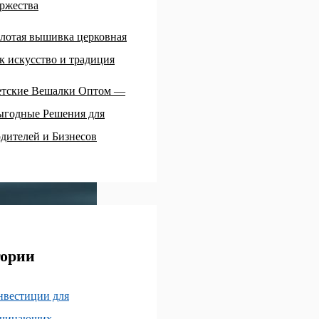
ржества
лотая вышивка церковная
к искусство и традиция
етские Вешалки Оптом —
ыгодные Решения для
дителей и Бизнесов
гории
нвестиции для
ачинающих