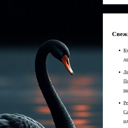
Свеж
Ку
до
Ле
По
ра
Ре
Са
ид