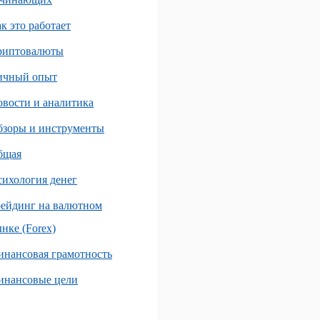
к это работает
риптовалюты
ичный опыт
вости и аналитика
бзоры и инструменты
бщая
ихология денег
ейдинг на валютном
нке (Forex)
нансовая грамотность
инансовые цели