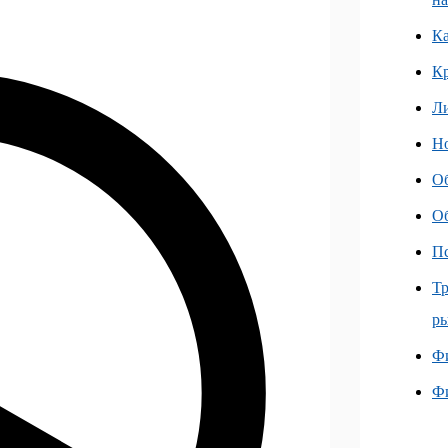
Ка
К
Л
Но
О
О
Пс
Тр
ры
Фи
Ф