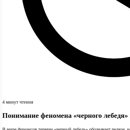
4 минут чтения
Понимание феномена «черного лебедя»
В мире финансов термин «черный лебедь» обозначает редкое, н