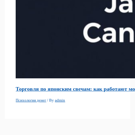
Торговля по японским свечам: как работают мо
Психология денег
/ By
admin