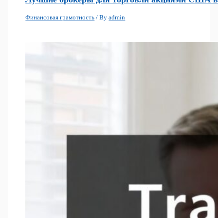
Финансовая грамотность
/ By
admin