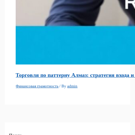
Торговля по паттерну Алмаз: стратегия входа 
Финансовая грамотность
/ By
admin