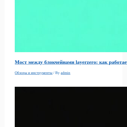
Мост между блокчейнами layerzero: как работа
Обзоры и инструменты
/ By
admin