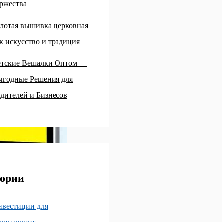
ржества
лотая вышивка церковная
к искусство и традиция
етские Вешалки Оптом —
ыгодные Решения для
дителей и Бизнесов
гории
нвестиции для
ачинающих