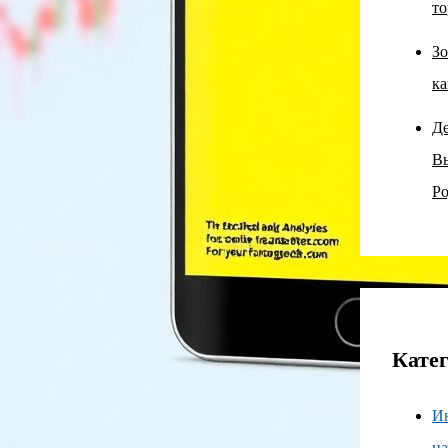
то
Зо
ка
Д
В
Ро
Кате
И
н