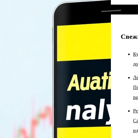
Свеж
Ку
до
Ле
По
ра
Ре
Са
ид