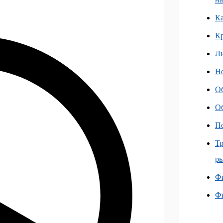
Ка
К
Л
Но
О
О
Пс
Тр
ры
Фи
Ф