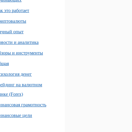
к это работает
риптовалюты
ичный опыт
вости и аналитика
бзоры и инструменты
бщая
ихология денег
ейдинг на валютном
нке (Forex)
нансовая грамотность
инансовые цели