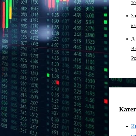
то
Зо
ка
Д
В
Ро
Кате
И
н