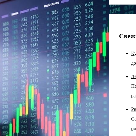
Свеж
Ку
до
Ле
По
ра
Ре
Са
ид