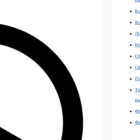
Ка
К
Л
Но
О
О
Пс
Тр
ры
Фи
Ф