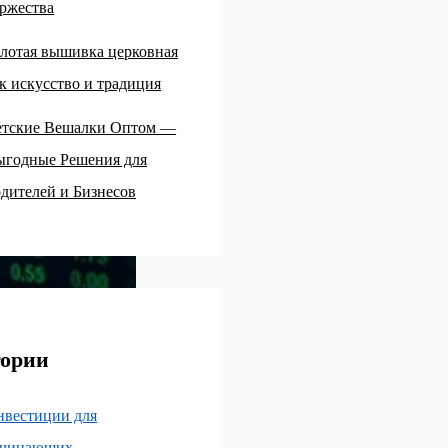
ржества
лотая вышивка церковная
к искусство и традиция
етские Вешалки Оптом —
ыгодные Решения для
дителей и Бизнесов
гории
нвестиции для
ачинающих