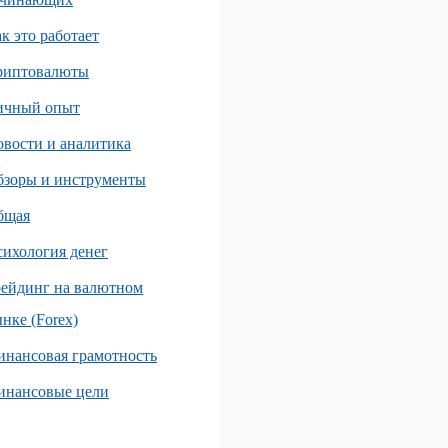
к это работает
риптовалюты
ичный опыт
вости и аналитика
бзоры и инструменты
бщая
ихология денег
ейдинг на валютном
нке (Forex)
нансовая грамотность
инансовые цели