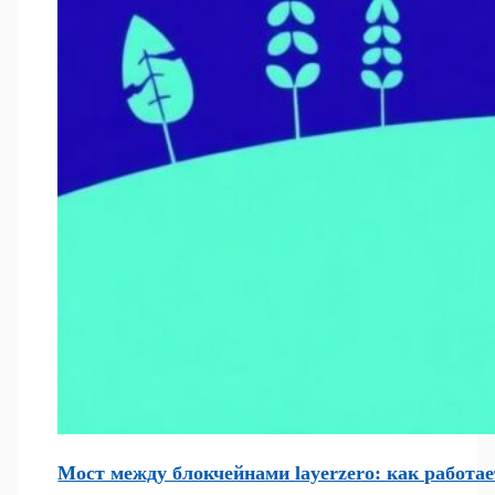
Мост между блокчейнами layerzero: как работа