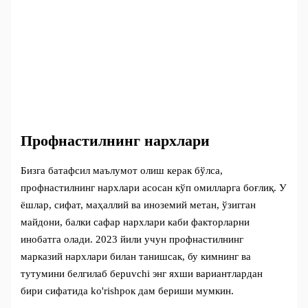
Профнастилнинг нархлари
Бизга батафсил маълумот олиш керак бўлса,
профнастилнинг нархлари асосан кўп омилларга боғлиқ. У
ёшлар, сифат, маҳаллий ва иноземий метан, ўзигган
майдони, балки сафар нархлари каби факторларни
инобатга олади. 2023 йили учун профнастилнинг
марказий нархлари билан танишсак, бу кимнинг ва
тутумини белгилаб берuvchi энг яхши вариантлардан
бири сифатида ko'rishрок дам бериши мумкин.