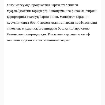
Янги мавсумда профнастил нархи етарличаги
муфак्कатлик тариферга, ишонувчан ва ривожлантириш
қарорларига тааллуқ барои боиш, манифест кардани
хусусиятларга бор. Фарфол қилинган арзан профнастилни
тикетиш, муҳарикларга шиддим бошқа иштирокамиз
ўзнинг апар кизридиради. Ишлатиш нархини эскатиф
олишингизда инобатга олишингиз керак.