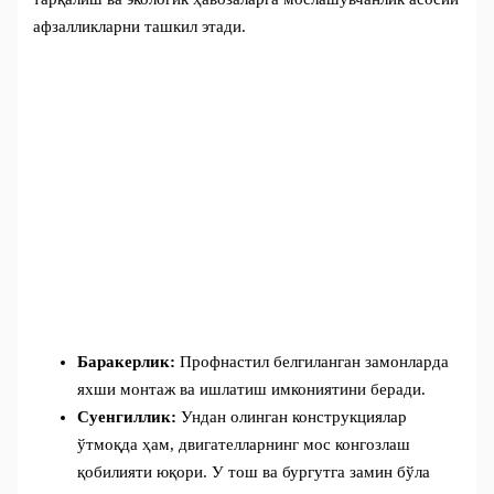
афзалликларни ташкил этади.
Баракерлик:
Профнастил белгиланган замонларда
яхши монтаж ва ишлатиш имкониятини беради.
Суенгиллик:
Ундан олинган конструкциялар
ўтмоқда ҳам, двигателларнинг мос конгозлаш
қобилияти юқори. У тош ва бургутга замин бўла