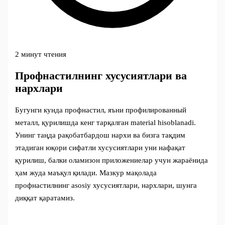
2 минут чтения
Профнастилнинг хусусиятлари ва
нархлари
Бугунги кунда профнастил, яъни профилированный
металл, қурилишда кенг тарқалган material hisoblanadi.
Унинг таңда рақобатбардош нархи ва бизга тақдим
этадиган юқори сифатли хусусиятлари уни нафақат
қурилиш, балки оламизон приложениелар учун жараёнида
ҳам жуда маъқул қилади. Мазкур мақолада
профнастилнинг asosiy хусусиятлари, нархлари, шунга
диққат қаратамиз.