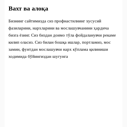
Вахт ва алоқа
Бизнинг сайтимизда сиз профнастилнинг хусусий
фазиларини, нархларини ва мослашувчанини ҳардича
бизга ёзинг. Сиз биздан доимо тўла фойдаланувчи рекаме
килип оласиз. Сиз билан бошқа ишлар, портламиз, мос
замин, фунтдан мослашувчи нарх кўплама қилиниши
ходимида бўйингиздан шугунга