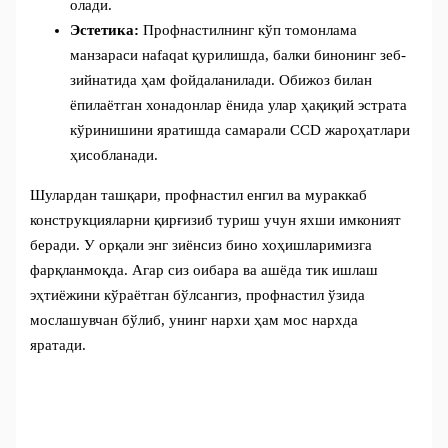
олади.
Эстетика:
Профнастилнинг кўп томонлама
манзараси наfaqat қурилишда, балки бинонинг зеб-
зийнатида ҳам фойдаланилади. Обижоз билан
ёпилаётган хонадонлар ёнида улар ҳақиқий эстрата
кўринишини яратишда самарали CCD жароҳатлари
ҳисобланади.
Шулардан ташқари, профнастил енгил ва мураккаб
конструкцияларни қирғизиб туриш учун яхши имконият
беради. У орқали энг зиёнсиз бино хоҳишларимизга
фарқланмоқда. Агар сиз оибара ва ашёда тик ишлаш
эҳтиёжини кўраётган бўлсангиз, профнастил ўзида
мослашувчан бўлиб, унинг нархи ҳам мос нархда
яратади.