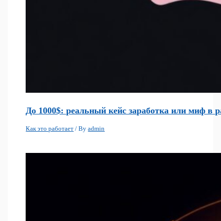
До 1000$: реальный кейс заработка или миф в р
Как это работает
/ By
admin