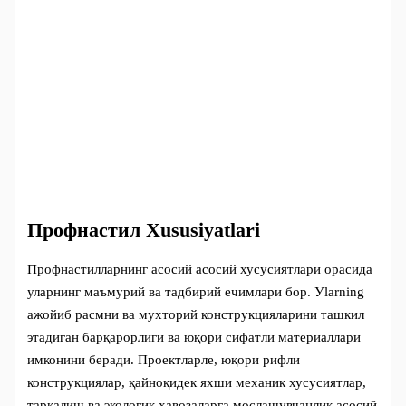
Профнастил Xususiyatlari
Профнастилларнинг асосий асосий хусусиятлари орасида
уларнинг маъмурий ва тадбирий ечимлари бор. Уlarning
ажойиб расмни ва мухторий конструкцияларини ташкил
этадиган барқарорлиги ва юқори сифатли материаллари
имконини беради. Проектларле, юқори рифли
конструкциялар, қайноқидек яхши механик хусусиятлар,
тарқалиш ва экологик ҳавозаларга мослашувчанлик асосий