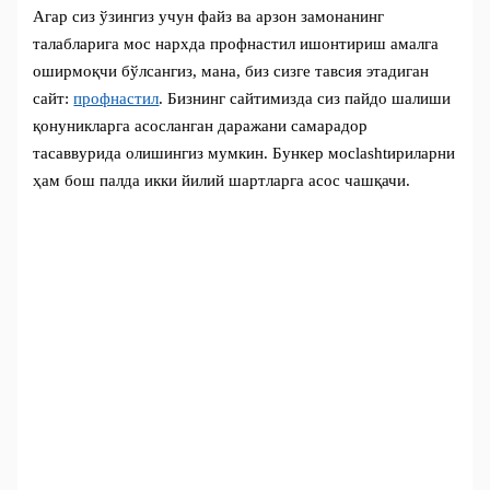
Агар сиз ўзингиз учун файз ва арзон замонанинг
талабларига мос нархда профнастил ишонтириш амалга
оширмоқчи бўлсангиз, мана, биз сизге тавсия этадиган
؜сайт:
профнастил
. Бизнинг сайтимизда сиз пайдо шалиши
қонуникларга асосланган даражани самарадор
тасаввурида олишингиз мумкин. Бункер мосlashtириларни
ҳам бош палда икки йилий шартларга асос чашқачи.