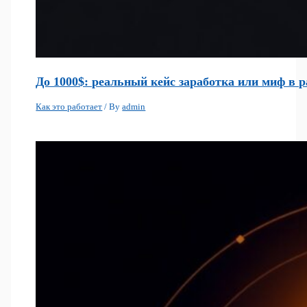
До 1000$: реальный кейс заработка или миф в р
Как это работает
/ By
admin