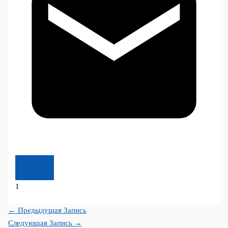
1
←
Предыдущая Запись
Следующая Запись
→