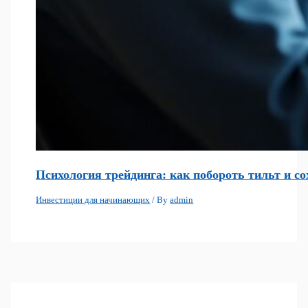
Психология трейдинга: как побороть тильт и с
Инвестиции для начинающих
/ By
admin