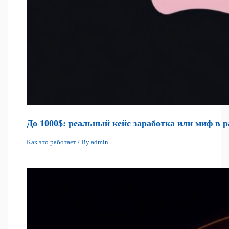
До 1000$: реальный кейс заработка или миф в р
Как это работает
/ By
admin