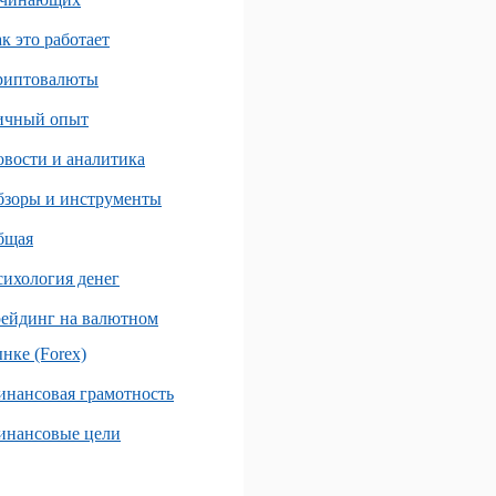
к это работает
риптовалюты
ичный опыт
вости и аналитика
бзоры и инструменты
бщая
ихология денег
ейдинг на валютном
нке (Forex)
нансовая грамотность
инансовые цели