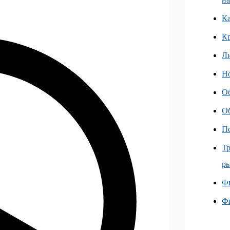
Ка
К
Л
Но
О
О
Пс
Тр
ры
Фи
Ф