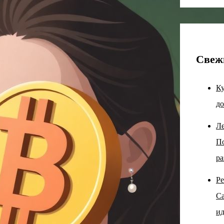
Свеж
Ку
до
Ле
По
ра
Ре
Са
ид