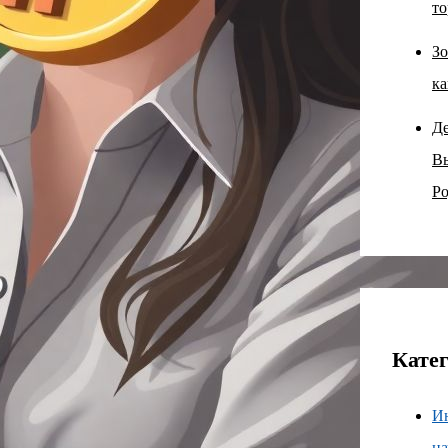
то
Зо
ка
Д
В
Ро
Кате
И
н