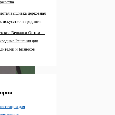
ржества
лотая вышивка церковная
к искусство и традиция
етские Вешалки Оптом —
ыгодные Решения для
дителей и Бизнесов
гории
нвестиции для
ачинающих