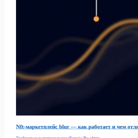
Nft-маркетплейс blur — как работает и чем отл
Трейдинг на валютном рынке (Forex)
/ By
admin