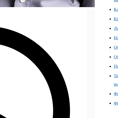
Ка
К
Л
Но
О
О
Пс
Тр
ры
Фи
Ф