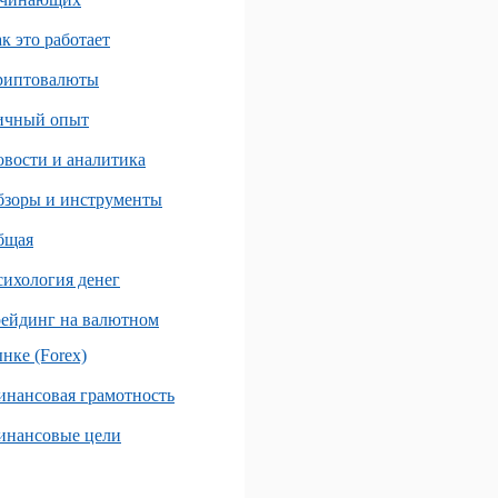
к это работает
риптовалюты
ичный опыт
вости и аналитика
бзоры и инструменты
бщая
ихология денег
ейдинг на валютном
нке (Forex)
нансовая грамотность
инансовые цели