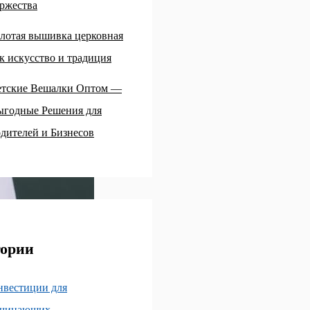
ржества
лотая вышивка церковная
к искусство и традиция
етские Вешалки Оптом —
ыгодные Решения для
дителей и Бизнесов
гории
нвестиции для
ачинающих