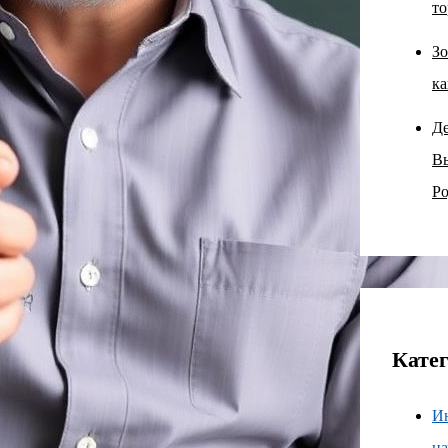
то
Зо
ка
Д
В
Ро
Кате
И
н