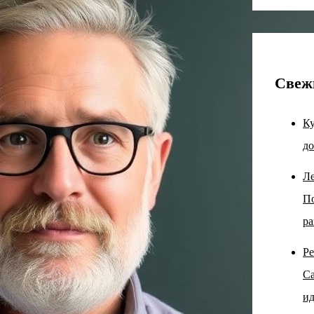
Свеж
Ку
до
Ле
По
ра
Ре
Са
ид