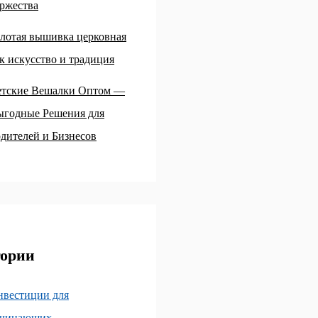
ржества
лотая вышивка церковная
к искусство и традиция
етские Вешалки Оптом —
ыгодные Решения для
дителей и Бизнесов
гории
нвестиции для
ачинающих