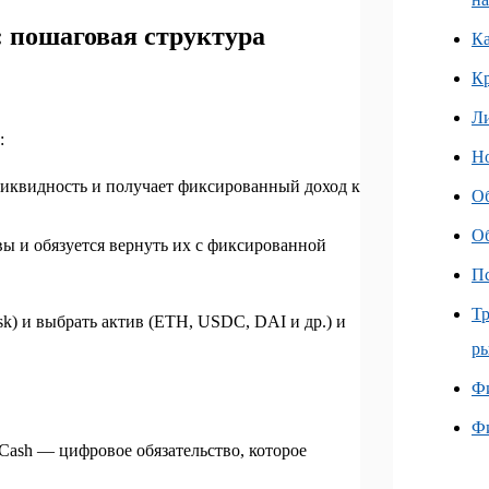
: пошаговая структура
Ка
К
Л
:
Но
 ликвидность и получает фиксированный доход к
О
О
ивы и обязуется вернуть их с фиксированной
Пс
Тр
k) и выбрать актив (ETH, USDC, DAI и др.) и
ры
Фи
Ф
fCash — цифровое обязательство, которое