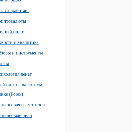
к это работает
риптовалюты
ичный опыт
вости и аналитика
бзоры и инструменты
бщая
ихология денег
ейдинг на валютном
нке (Forex)
нансовая грамотность
инансовые цели