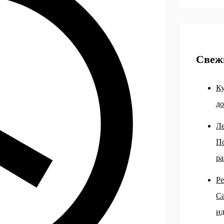
Свеж
Ку
до
Ле
По
ра
Ре
Са
ид