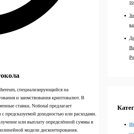
то
Зо
ка
Д
В
Ро
токола
Ethereum, специализирующийся на
ования и заимствования криптовалют. В
енные ставки, Notional предлагает
Кате
 с предсказуемой доходностью или расходами.
получение или выплату определённой суммы в
И
азилинейной модели дисконтирования.
н