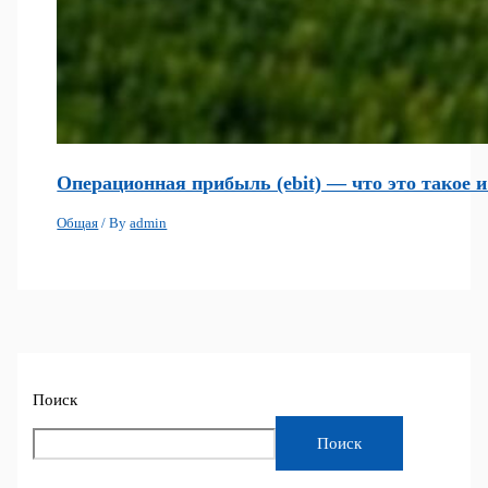
Операционная прибыль (ebit) — что это такое 
Общая
/ By
admin
Поиск
Поиск