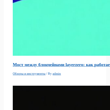
Мост между блокчейнами layerzero: как работа
Обзоры и инструменты
/ By
admin