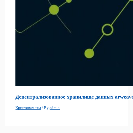
Децентрализованное хранилище данных arweave:
Криптовалюты
/ By
admin