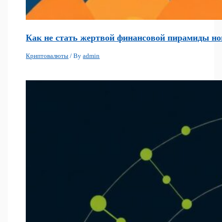
Как не стать жертвой финансовой пирамиды нов
Криптовалюты
/ By
admin