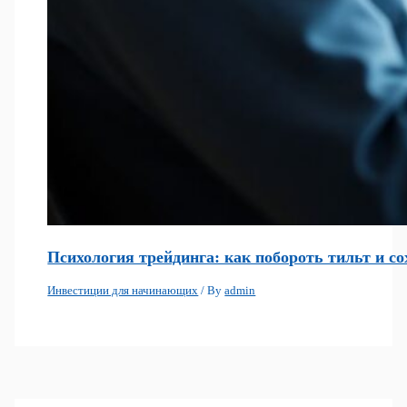
Психология трейдинга: как побороть тильт и с
Инвестиции для начинающих
/ By
admin