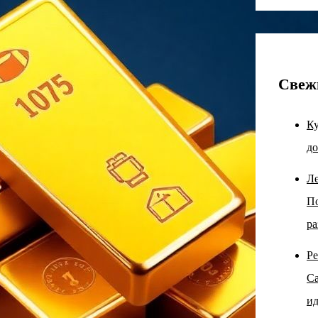
Свеж
Ку
до
Ле
По
ра
Ре
Са
ид