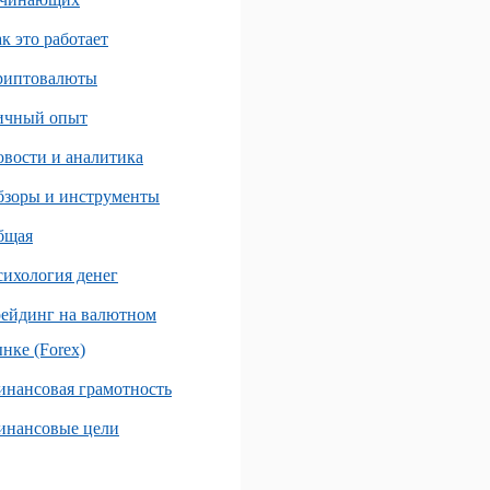
к это работает
риптовалюты
ичный опыт
вости и аналитика
бзоры и инструменты
бщая
ихология денег
ейдинг на валютном
нке (Forex)
нансовая грамотность
инансовые цели