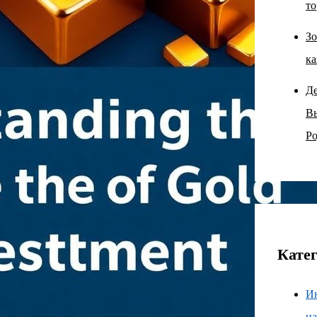
то
Зо
ка
Д
В
Ро
Кате
И
н