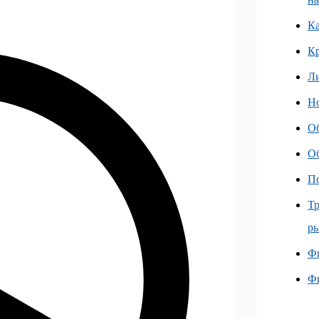
Ка
К
Л
Но
О
О
Пс
Тр
ры
Фи
Ф