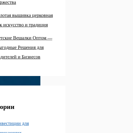
ржества
лотая вышивка церковная
к искусство и традиция
етские Вешалки Оптом —
ыгодные Решения для
дителей и Бизнесов
гории
нвестиции для
ачинающих