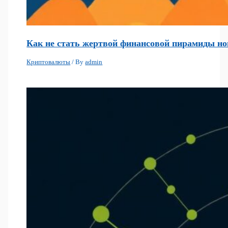
Как не стать жертвой финансовой пирамиды нов
Криптовалюты
/ By
admin