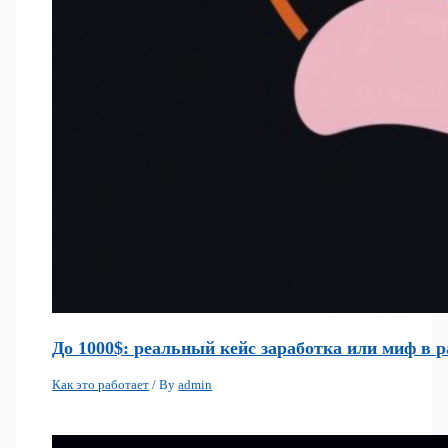
До 1000$: реальный кейс заработка или миф в р
Как это работает
/ By
admin