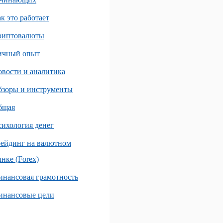
к это работает
риптовалюты
ичный опыт
вости и аналитика
бзоры и инструменты
бщая
ихология денег
ейдинг на валютном
нке (Forex)
нансовая грамотность
инансовые цели