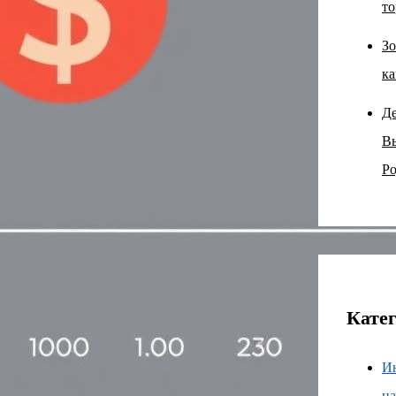
то
Зо
ка
Д
В
Ро
Кате
И
н