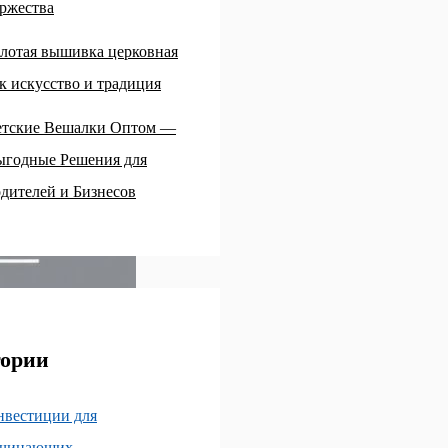
ржества
лотая вышивка церковная
к искусство и традиция
етские Вешалки Оптом —
ыгодные Решения для
дителей и Бизнесов
гории
нвестиции для
ачинающих