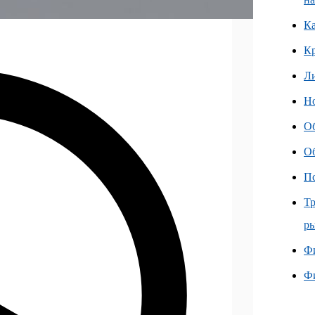
Ка
К
Л
Но
О
О
Пс
Тр
ры
Фи
Ф