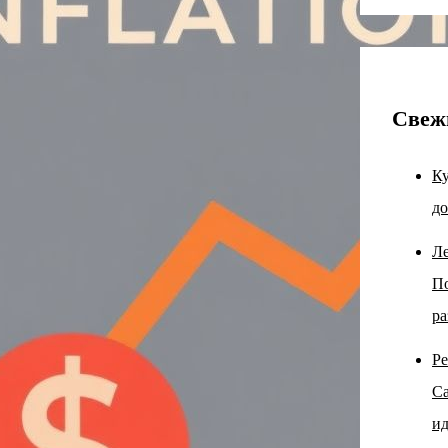
Свеж
Ку
до
Ле
По
ра
Ре
Са
ид