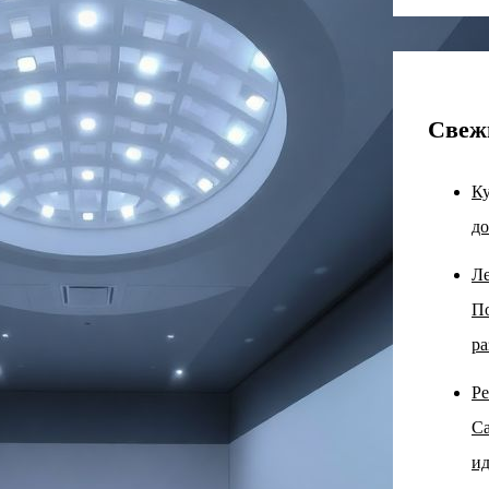
Свеж
Ку
до
Ле
По
ра
Ре
Са
ид