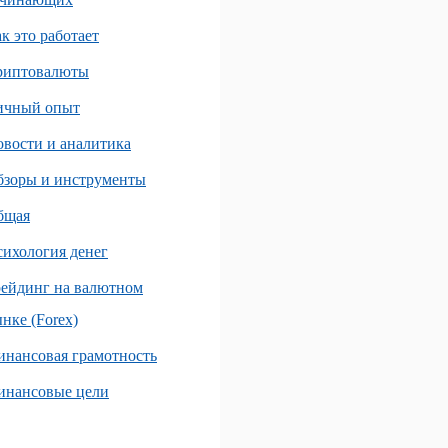
к это работает
риптовалюты
ичный опыт
вости и аналитика
бзоры и инструменты
бщая
ихология денег
ейдинг на валютном
нке (Forex)
нансовая грамотность
инансовые цели