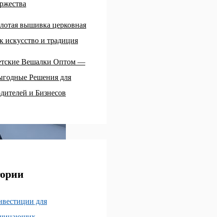
ржества
лотая вышивка церковная
к искусство и традиция
етские Вешалки Оптом —
ыгодные Решения для
дителей и Бизнесов
гории
нвестиции для
ачинающих