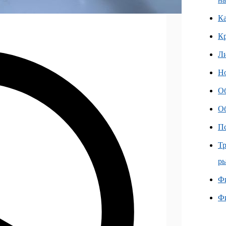
Ка
К
Л
Но
О
О
Пс
Тр
ры
Фи
Ф