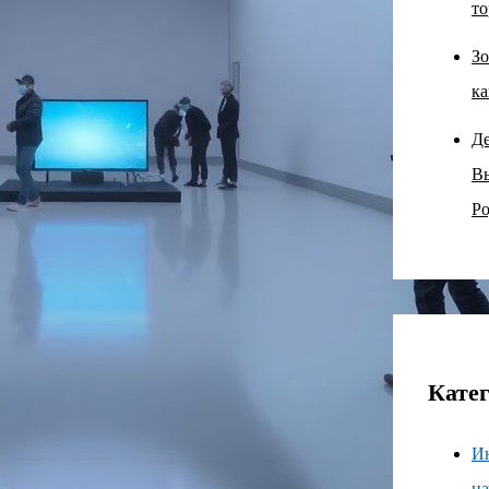
то
Зо
ка
Д
В
Ро
Кате
И
н