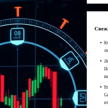
Свеж
Ку
до
Ле
По
ра
Ре
Са
ид