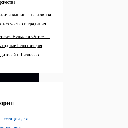
ржества
лотая вышивка церковная
к искусство и традиция
етские Вешалки Оптом —
ыгодные Решения для
дителей и Бизнесов
гории
нвестиции для
ачинающих