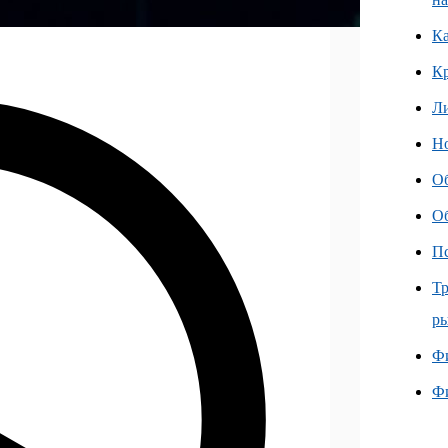
Ка
К
Л
Но
О
О
Пс
Тр
ры
Фи
Ф