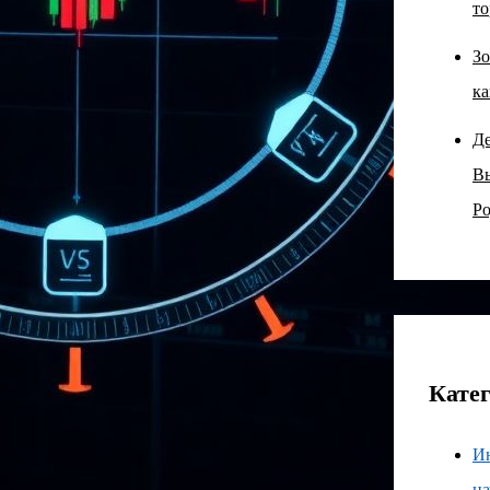
то
Зо
ка
Д
В
Ро
Кате
И
н