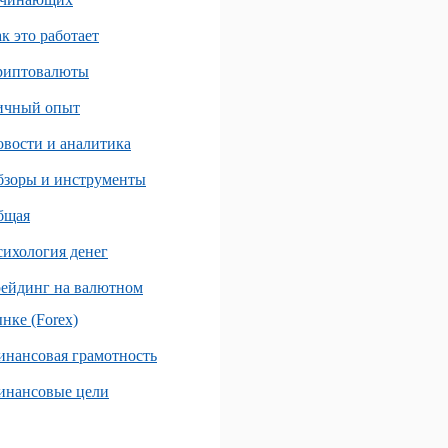
к это работает
риптовалюты
ичный опыт
вости и аналитика
бзоры и инструменты
бщая
ихология денег
ейдинг на валютном
нке (Forex)
нансовая грамотность
инансовые цели